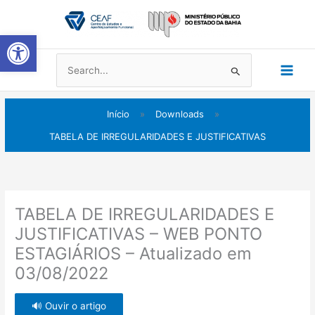
Ir
Main
para
Abrir a barra de ferramentas
Men
o
conteúdo
Pesquisar
por:
Início
»
Downloads
»
TABELA DE IRREGULARIDADES E JUSTIFICATIVAS
TABELA DE IRREGULARIDADES E
JUSTIFICATIVAS – WEB PONTO
ESTAGIÁRIOS – Atualizado em
03/08/2022
🔊 Ouvir o artigo