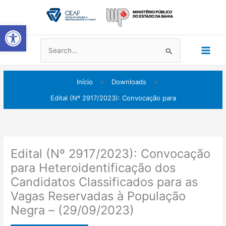
Ir
Main
para
Abrir a barra de ferramentas
Men
o
conteúdo
Pesquisar
por:
Início
»
Downloads
»
Edital (Nº 2917/2023): Convocação para
Edital (Nº 2917/2023): Convocação
para Heteroidentificação dos
Candidatos Classificados para as
Vagas Reservadas à População
Negra – (29/09/2023)