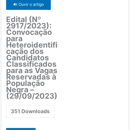
🔊 Ouvir o artigo
Edital (Nº
2917/2023):
Convocação
para
Heteroidentifi
cação dos
Candidatos
Classificados
para as Vagas
Reservadas à
População
Negra –
(29/09/2023)
351
Downloads