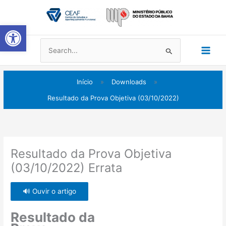
Ir
Main
para
Abrir a barra de ferramentas
Men
o
conteúdo
Pesquisar
por:
Início
»
Downloads
»
Resultado da Prova Objetiva (03/10/2022)
Resultado da Prova Objetiva
(03/10/2022) Errata
🔊 Ouvir o artigo
Resultado da