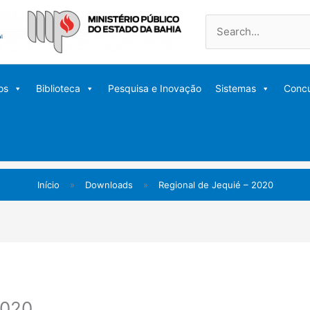
Pesquisar
por:
os
Biblioteca
Pesquisa e Inovação
Sistemas
Conc
Início
»
Downloads
»
Regional de Jequié – 2020
2020