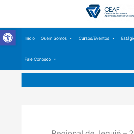
Ir
para
o
conteúdo
Abrir a barra de ferramentas
Início
Quem Somos
Cursos/Eventos
Estági
Fale Conosco
Regional de Jequié – 