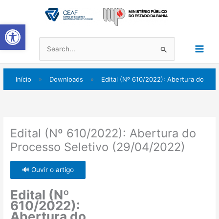
Ir
Main
para
Abrir a barra de ferramentas
Men
o
conteúdo
Pesquisar
por:
Início
»
Downloads
»
Edital (Nº 610/2022): Abertura do
Edital (Nº 610/2022): Abertura do
Processo Seletivo (29/04/2022)
🔊 Ouvir o artigo
Edital (Nº
610/2022):
Abertura do