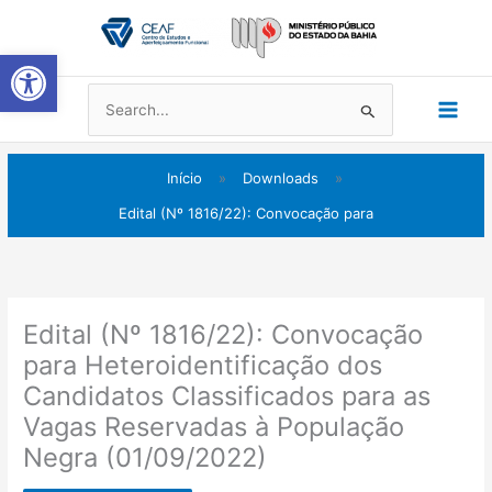
Ir
Main
para
Abrir a barra de ferramentas
Men
o
conteúdo
Pesquisar
por:
Início
»
Downloads
»
Edital (Nº 1816/22): Convocação para
Edital (Nº 1816/22): Convocação
para Heteroidentificação dos
Candidatos Classificados para as
Vagas Reservadas à População
Negra (01/09/2022)