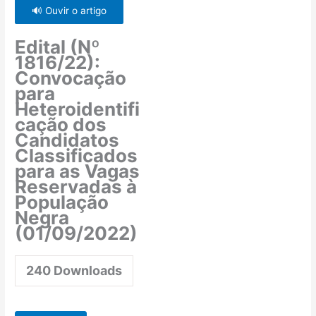
🔊 Ouvir o artigo
Edital (Nº
1816/22):
Convocação
para
Heteroidentifi
cação dos
Candidatos
Classificados
para as Vagas
Reservadas à
População
Negra
(01/09/2022)
240
Downloads