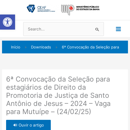
Ir
Main
para
Abrir a barra de ferramentas
Men
o
conteúdo
Pesquisar
por:
Início
»
Downloads
»
6ª Convocação da Seleção para
6ª Convocação da Seleção para
estagiários de Direito da
Promotoria de Justiça de Santo
Antônio de Jesus – 2024 – Vaga
para Mutuípe – (24/02/25)
🔊 Ouvir o artigo