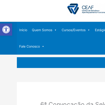
Ir
para
o
conteúdo
Abrir a barra de ferramentas
Início
Quem Somos
Cursos/Eventos
Estági
Fale Conosco
6ª Convocação da Sele