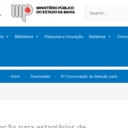
Pesquisar
por:
os
Biblioteca
Pesquisa e Inovação
Sistemas
Conc
Início
»
Downloads
»
6ª Convocação da Seleção para
ção para estagiários de