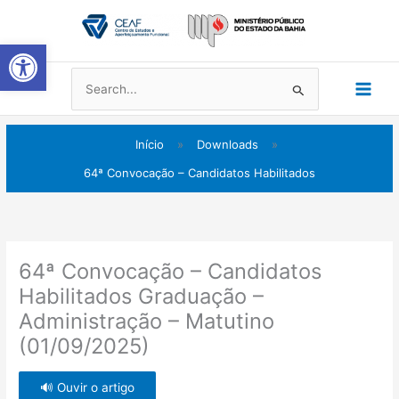
Ir
Main
para
Abrir a barra de ferramentas
Men
o
conteúdo
Pesquisar
por:
Início
»
Downloads
»
64ª Convocação – Candidatos Habilitados
64ª Convocação – Candidatos
Habilitados Graduação –
Administração – Matutino
(01/09/2025)
🔊 Ouvir o artigo