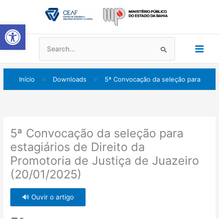
Ir
Main
para
Abrir a barra de ferramentas
Men
o
conteúdo
Pesquisar
por:
Início
»
Downloads
»
5ª Convocação da seleção para
5ª Convocação da seleção para
estagiários de Direito da
Promotoria de Justiça de Juazeiro
(20/01/2025)
🔊 Ouvir o artigo