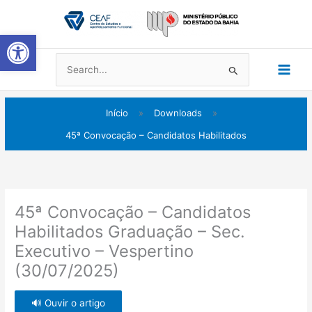
Ir
Main
para
Abrir a barra de ferramentas
Men
o
conteúdo
Pesquisar
por:
Início
»
Downloads
»
45ª Convocação – Candidatos Habilitados
45ª Convocação – Candidatos
Habilitados Graduação – Sec.
Executivo – Vespertino
(30/07/2025)
🔊 Ouvir o artigo