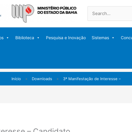
Pesquisar
por:
os
Biblioteca
Pesquisa e Inovação
Sistemas
Conc
Início
»
Downloads
»
3ª Manifestação de Interesse –
teresse – Candidato