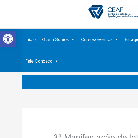
Ir
para
o
conteúdo
Abrir a barra de ferramentas
Início
Quem Somos
Cursos/Eventos
Estági
Fale Conosco
3ª Manifestação de In