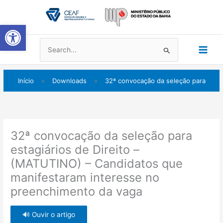
Ir
Main
para
Abrir a barra de ferramentas
Men
o
conteúdo
Pesquisar
por:
Início
»
Downloads
»
32ª convocação da seleção para
32ª convocação da seleção para
estagiários de Direito –
(MATUTINO) – Candidatos que
manifestaram interesse no
preenchimento da vaga
🔊 Ouvir o artigo