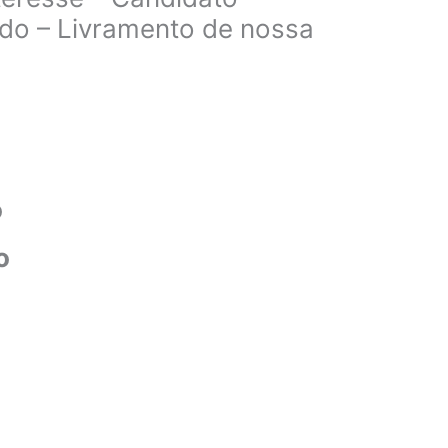
do – Livramento de nossa
o
o