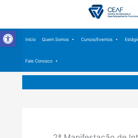
Ir
para
o
conteúdo
Abrir a barra de ferramentas
Início
Quem Somos
Cursos/Eventos
Estági
Fale Conosco
2ª Manifestação de In