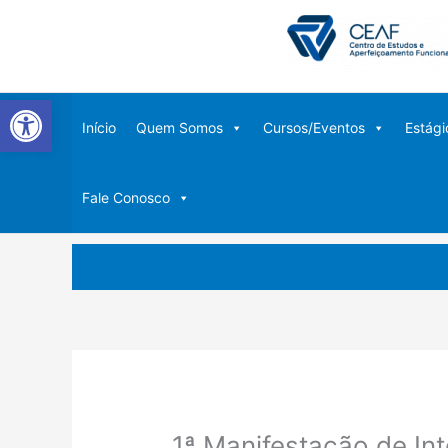
Ir
para
o
conteúdo
Abrir a barra de ferramentas
Início
Quem Somos
Cursos/Eventos
Estági
Fale Conosco
1ª Manifestação de In