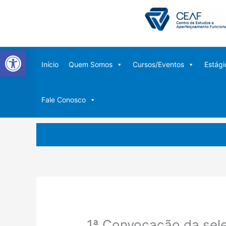
Ir
para
o
conteúdo
Abrir a barra de ferramentas
Início
Quem Somos
Cursos/Eventos
Estági
Fale Conosco
1ª Convocação da sele