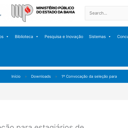
Pesquisar
por:
os
Biblioteca
Pesquisa e Inovação
Sistemas
Conc
Início
»
Downloads
»
1ª Convocação da seleção para
ção para estagiários de