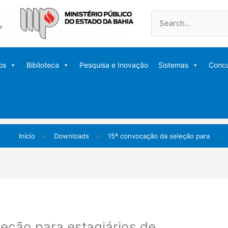
Pesquisar
por:
os
Biblioteca
Pesquisa e Inovação
Sistemas
Conc
Início
»
Downloads
»
15ª convocação da seleção para
eção para estagiários de