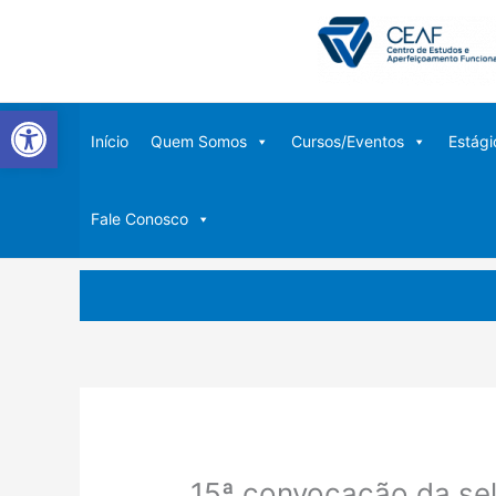
Ir
para
o
conteúdo
Abrir a barra de ferramentas
Início
Quem Somos
Cursos/Eventos
Estági
Fale Conosco
15ª convocação da sel