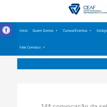
Ir
para
o
conteúdo
Abrir a barra de ferramentas
Início
Quem Somos
Cursos/Eventos
Estági
Fale Conosco
14ª convocação da sel