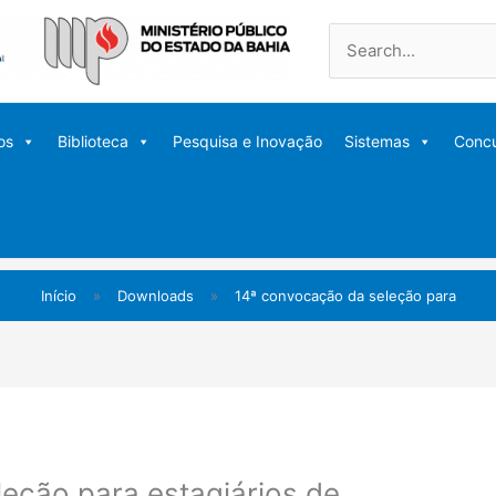
Pesquisar
por:
os
Biblioteca
Pesquisa e Inovação
Sistemas
Conc
Início
»
Downloads
»
14ª convocação da seleção para
eção para estagiários de