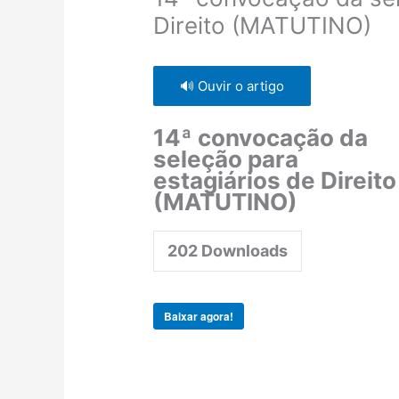
Direito (MATUTINO)
🔊 Ouvir o artigo
14ª convocação da
seleção para
estagiários de Direito
(MATUTINO)
202
Downloads
Baixar agora!