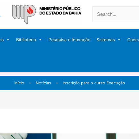
Pesquisar
por:
os
Biblioteca
Pesquisa e Inovação
Sistemas
Conc
Início
»
Notícias
»
Inscrição para o curso Execução