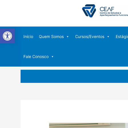
Ir
para
o
conteúdo
Abrir a barra de ferramentas
Início
Quem Somos
Cursos/Eventos
Estági
Fale Conosco