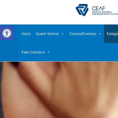
Ir
para
o
conteúdo
Abrir a barra de ferramentas
Início
Quem Somos
Cursos/Eventos
Estági
Fale Conosco