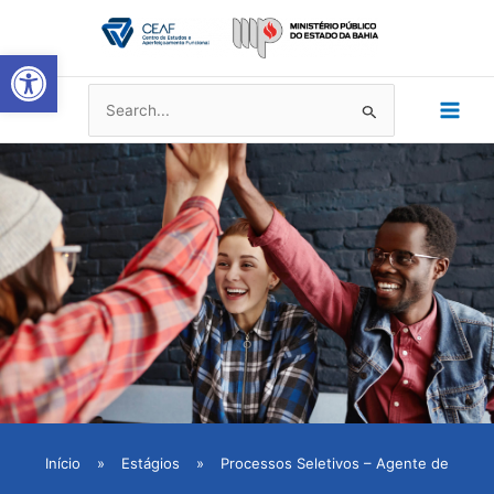
Ir
Main
para
Abrir a barra de ferramentas
Men
o
conteúdo
Pesquisar
por:
Início
»
Estágios
»
Processos Seletivos – Agente de